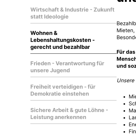
Wirtschaft & Industrie - Zukunft
statt Ideologie
Bezahlb
Mieten,
Wohnen &
Besonde
Lebenshaltungskosten -
gerecht und bezahlbar
Für das
Mensche
Frieden - Verantwortung für
und sozi
unsere Jugend
Unsere 
Freiheit verteidigen - für
Demokratie einstehen
Mi
Sc
Sichere Arbeit & gute Löhne -
Ma
Leistung anerkennen
La
En
Fi