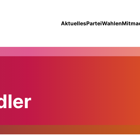
Aktuelles
Partei
Wahlen
Mitma
dler