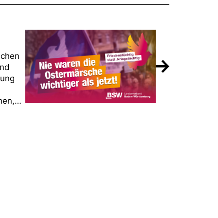
schen
und
rung
chen,…