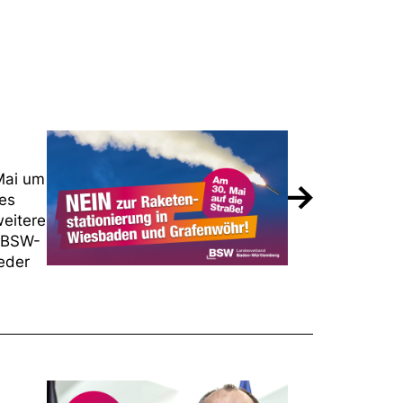
Mai um
es
weitere
s BSW-
eder