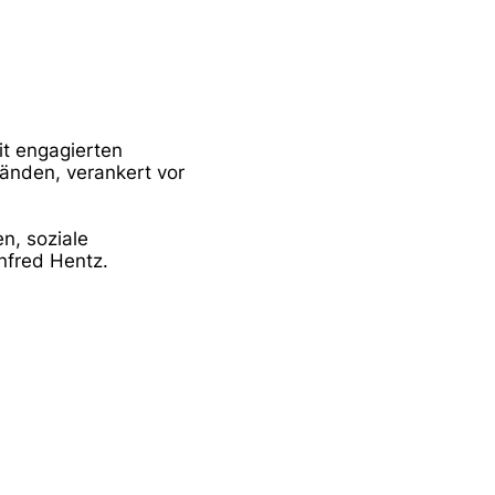
t engagierten
änden, verankert vor
en, soziale
nfred Hentz.