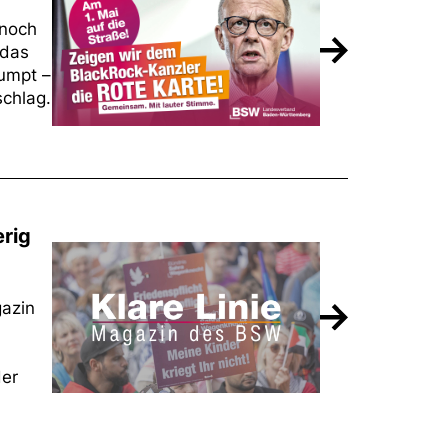
 noch
 das
pumpt –
schlag.
erig
gazin
der